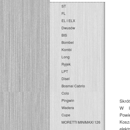
ST
FL
EL i ELX
Dwusów
BIS
Bombel
Kombi
Long
Ryjek
LPT
Disel
Bosmal Cabrio
Colo
Pingwin
Skró
W la
Wadera
Powi
Cupe
Kosza
MORETTI MINIMAXI 126
elekt