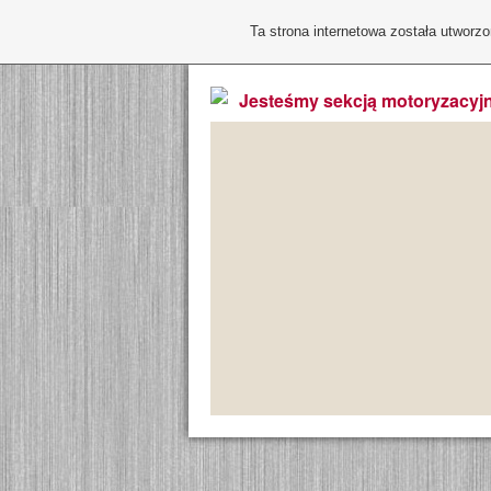
Ta strona internetowa została utworz
Jesteśmy sekcją motoryzacyjn