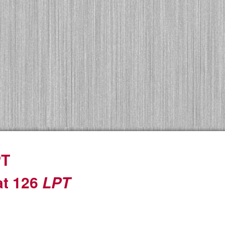
PT
at 126
LPT