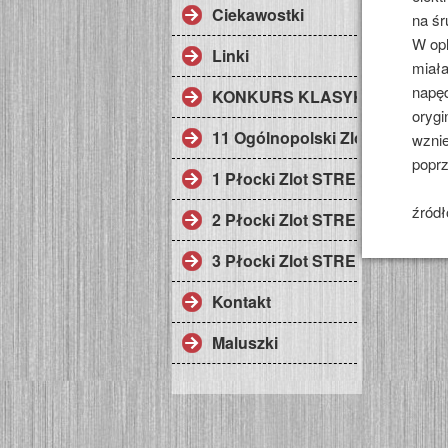
Ciekawostki
na śr
W opl
Linki
miała
napę
KONKURS KLASYK ROKU
oryg
11 Ogólnopolski Zlot Fiata 126
wznie
poprz
1 Płocki Zlot STREFA KLASY
źródł
2 Płocki Zlot STREFA KLASY
3 Płocki Zlot STREFA KLASY
Kontakt
Maluszki