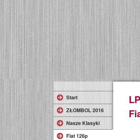
L
Start
ZŁOMBOL 2016
Fi
Nasze Klasyki
Fiat 126p