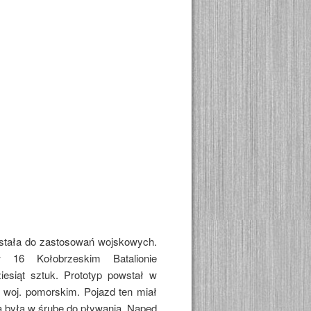
stała do zastosowań wojskowych.
 16 Kołobrzeskim Batalionie
esiąt sztuk. Prototyp powstał w
 woj. pomorskim. Pojazd ten miał
a była w śrubę do pływania. Napęd