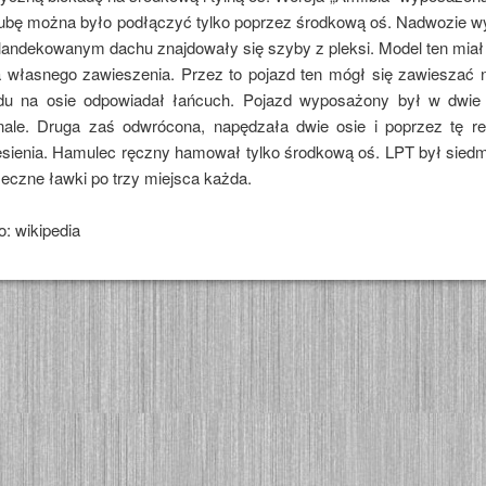
ubę można było podłączyć tylko poprzez środkową oś. Nadwozie w
andekowanym dachu znajdowały się szyby z pleksi. Model ten miał 
 własnego zawieszenia. Przez to pojazd ten mógł się zawieszać n
du na osie odpowiadał łańcuch. Pojazd wyposażony był w dwie 
inale. Druga zaś odwrócona, napędzała dwie osie i poprzez tę r
p
sienia. Hamulec ręczny hamował tylko środkową oś. LPT był siedm
eczne ławki po trzy miejsca każda.
KÓW
o: wikipedia
KÓW
KÓW