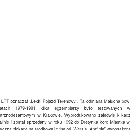
t LPT oznaczał „Lekki Pojazd Terenowy”. Ta odmiana Malucha pow
tach 1979-1981 kilka egzemplarzy było testowanych w
etrznodesantowym w Krakowie. Wyprodukowano zaledwie kilkadzi
linie i został sprzedany w roku 1992 do Dretynka koło Miastka w
ryczną blokadę na środkową i tylną oś. Wersja „Amfibia” wyposażon