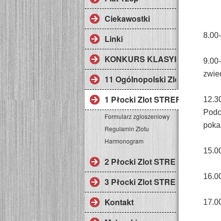
Ciekawostki
8.00-
Linki
KONKURS KLASYK ROKU
9.00-
zwie
11 Ogólnopolski Zlot Fiata 126
1 Płocki Zlot STREFA KLASY
12.3
Podc
Formularz zgloszeniowy
pokaz
Regulamin Zlotu
Harmonogram
15.0
2 Płocki Zlot STREFA KLASY
16.0
3 Płocki Zlot STREFA KLASY
Kontakt
17.0