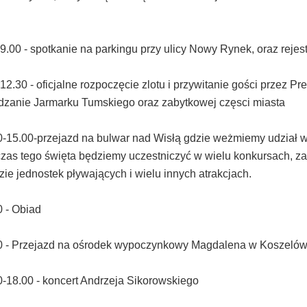
9.00 - spotkanie na parkingu przy ulicy Nowy Rynek, oraz rejes
12.30 - oficjalne rozpoczęcie zlotu i przywitanie gości przez P
dzanie Jarmarku Tumskiego oraz zabytkowej częsci miasta
p
KÓW
0-15.00-przejazd na bulwar nad Wisłą gdzie weżmiemy udział w
zas tego święta będziemy uczestniczyć w wielu konkursach, z
ie jednostek pływających i wielu innych atrakcjach.
0 - Obiad
KÓW
0 - Przejazd
na ośrodek wypoczynkowy Magdalena w Koszelów
KÓW
0-18.00 - koncert Andrzeja Sikorowskiego