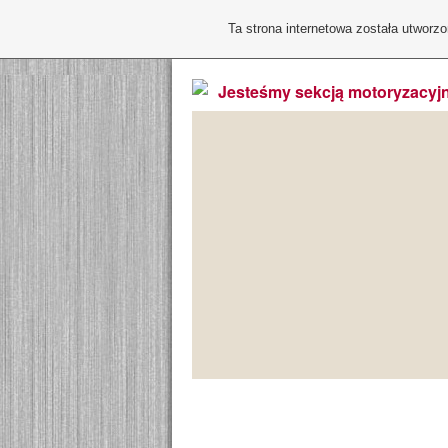
Ta strona internetowa została utworz
Jesteśmy sekcją motoryzacyjn