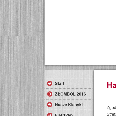
H
Start
ZŁOMBOL 2016
Nasze Klasyki
Zgod
Fiat 126p
Stre