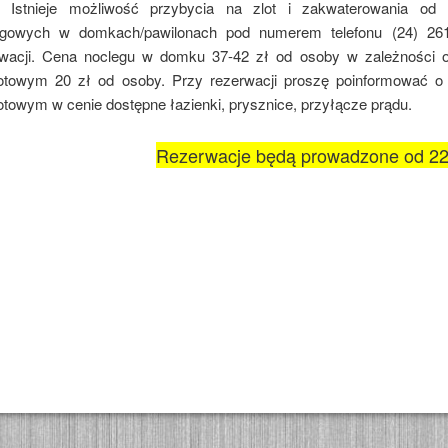
Istnieje możliwość przybycia na zlot i zakwaterowania od 
egowych w domkach/pawilonach pod numerem telefonu
(24) 26
rwacji. Cena noclegu w domku 37-42 zł od osoby w zależności 
otowym 20 zł od osoby. Przy rezerwacji proszę poinformować o u
towym w cenie dostępne łazienki, prysznice, przyłącze prądu.
p
Rezerwacje będą prowadzone od 22 
KÓW
KÓW
KÓW