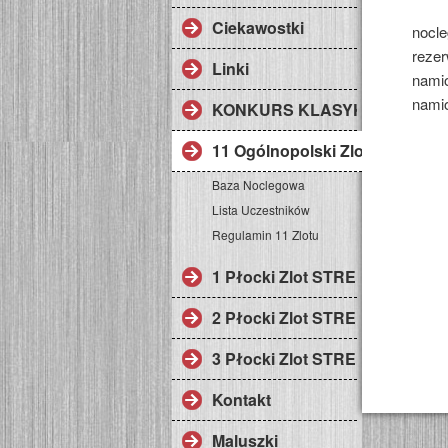
Ciekawostki
nocl
reze
Linki
nami
namio
KONKURS KLASYK ROKU
11 Ogólnopolski Zlot Fiata 126
Baza Noclegowa
Lista Uczestników
Regulamin 11 Zlotu
1 Płocki Zlot STREFA KLASY
2 Płocki Zlot STREFA KLASY
3 Płocki Zlot STREFA KLASY
Kontakt
Maluszki