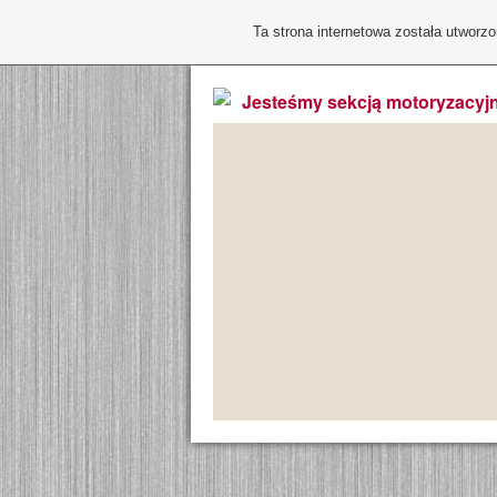
Ta strona internetowa została utworz
Jesteśmy sekcją motoryzacyjn