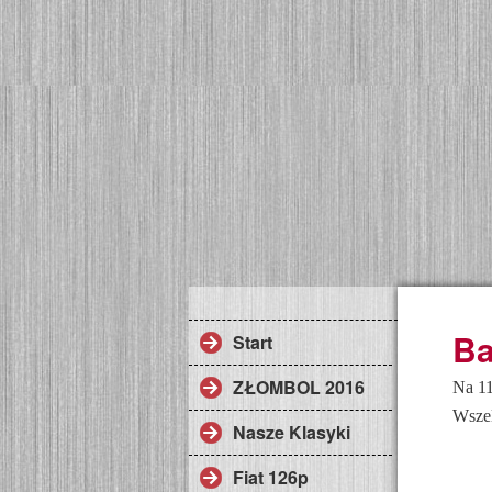
Ba
Start
ZŁOMBOL 2016
Na 11
Wszel
Nasze Klasyki
Fiat 126p